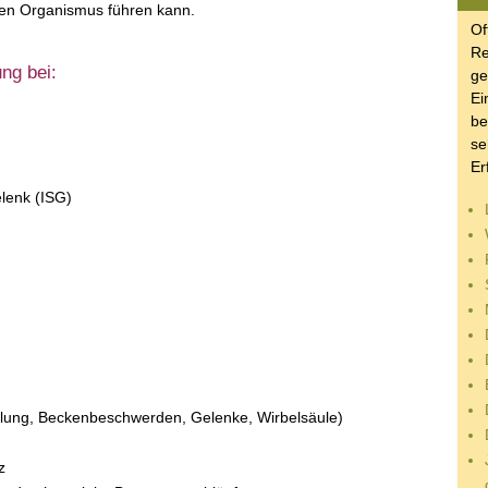
en Organismus führen kann.
O
Re
ng bei:
ge
Ei
be
s
Er
lenk (ISG)
ellung, Beckenbeschwerden, Gelenke, Wirbelsäule)
z