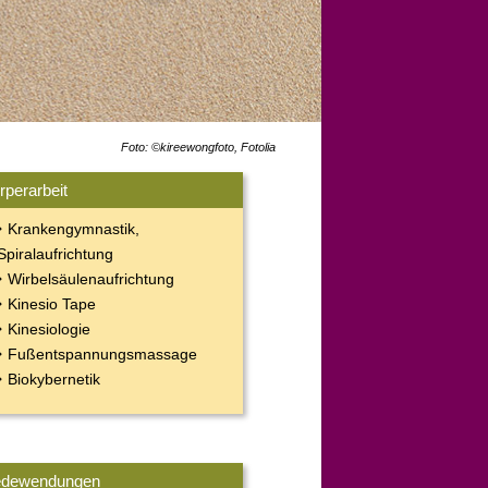
Foto: ©kireewongfoto, Fotolia
rperarbeit
Krankengymnastik,
Spiralaufrichtung
Wirbelsäulenaufrichtung
Kinesio Tape
Kinesiologie
Fußentspannungsmassage
Biokybernetik
dewendungen