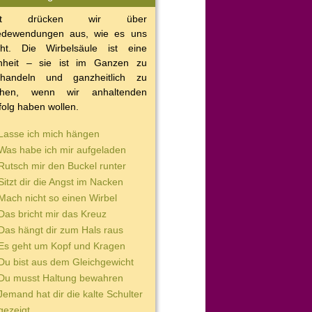
ft drücken wir über
dewendungen aus, wie es uns
ht. Die Wirbelsäule ist eine
nheit – sie ist im Ganzen zu
handeln und ganzheitlich zu
ehen, wenn wir anhaltenden
folg haben wollen.
Lasse ich mich hängen
Was habe ich mir aufgeladen
Rutsch mir den Buckel runter
Sitzt dir die Angst im Nacken
Mach nicht so einen Wirbel
Das bricht mir das Kreuz
Das hängt dir zum Hals raus
Es geht um Kopf und Kragen
Du bist aus dem Gleichgewicht
Du musst Haltung bewahren
Jemand hat dir die kalte Schulter
gezeigt