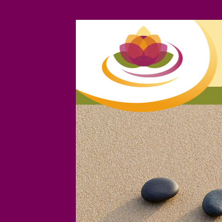
Intuitive
Körperarbeit
Ulrike
Schützenberger
Privatpraxis
für
Mensch
+
Tier