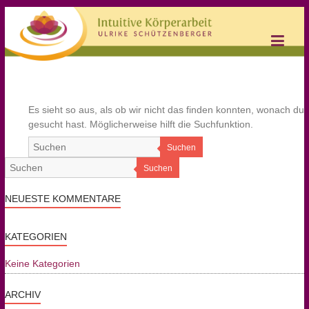
Intuitive
Körperarbeit
Ulrike
Schützenberger
Es sieht so aus, als ob wir nicht das finden konnten, wonach du
gesucht hast. Möglicherweise hilft die Suchfunktion.
Privatpraxis
für
Suchen
Mensch
+
Suchen
Tier
NEUESTE KOMMENTARE
KATEGORIEN
Keine Kategorien
ARCHIV